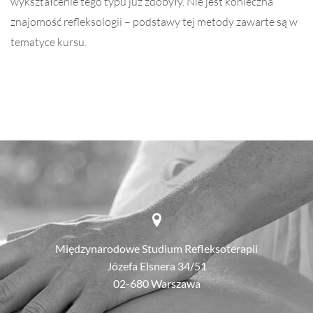
wykształcenie tego typu już zdobyły. Nie jest konieczna
znajomość refleksologii – podstawy tej metody zawarte są w
tematyce kursu.
Międzynarodowe Studium Refleksoterapii
Józefa Elsnera 34/51
02-680
Warszawa